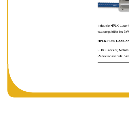
Industrie HPLK-Laser
wassergekühlt bis 1k
HPLK-FD80 CoolCo
FD80-Stecker, Metallsc
Reflektionsschutz, Ve