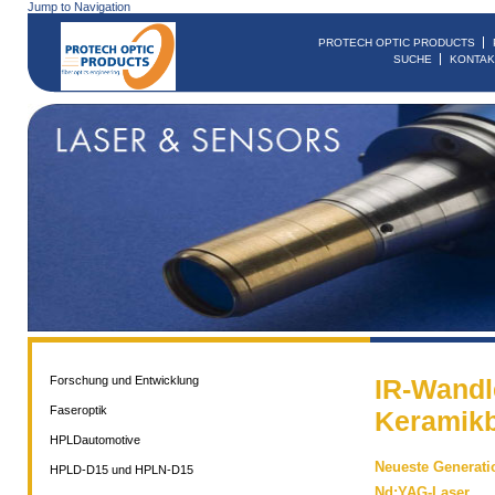
Jump to Navigation
PROTECH OPTIC PRODUCTS
SUCHE
KONTAK
Forschung und Entwicklung
IR-Wandl
Faseroptik
Keramikb
HPLDautomotive
Neueste Generati
HPLD-D15 und HPLN-D15
Nd:YAG-Laser