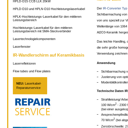
HPLD-D15 CCB LLK 20kW
Der
IR-Converter Typ
HPLD-D10 und HPLN-D10 Hochleistungslaserkabel
Sichtbarmachung von 
HPLK-Hochleistungs-Laserkabel für den mittleren
Leistungsbereich
von uns speziell zur V
Wellenlänge von 1064 n
Hochleistungs-Laserkabel für den mittleren
Leistungsbereich mit SMA-Steckverbinder
Al2O3-Keramik hergest
Lasertechnologiekomponenten
Das leichte Handling, 
Laserfenster
die sehr große homoge
Verwendung zeichnen 
IR-Wandlerschirm auf Keramikbasis
Anwendung
Laserreflektoren
Flow tubes und Flow plates
Sichtbarmachung v
Justierung von opt
Modenbildkontrolle
NEU:
Laserkabel-
Reparaturservice
Technische Daten IR-
Strahlleistung/ Arbe
2
100 W/cm
- 2300
(bei einer ausgeko
Ansprechempfindlic
2
70 W/cm
(bei abg
Zerstörschwelle: 